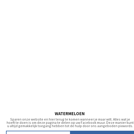
WATERMELOEN
Sparen onze website en hier terug te komen wanneer je maar wilt. Alles wat je
hoeft te doen is om deze pagina te delen op uw Facebook muur. Deze manier kunt
u altijd gemakkelijk toegang hebben tot de hulp door ons aangeboden pixwords.