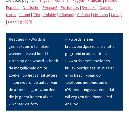
Zie deze pagina in:
English
|
Română
|
Magyar
|
Français
|
Italiano
|
Español
|
Deutsche
|
Pусский
|
Português
|
Svenska
|
Danske
|
Norsk
|
Suomi
|
Türk
|
Polskie
|
Eλληνική
|
Čeština
|
Lietuvos
|
Latvijā
|
Eesti
|
한국어
Reacties PixWords is
Pixwords is een
gemaakt om u te helpen
kruiswoordpuzzel die snel is
wanneer je vast komt te
gegroeid in populariteit.
zitten op een woord. U heeft
Pixwords heeft spelletjes
de mogelijkheid om te
kruiswoordpuzzel in 19 talen
zoeken op het aantal letters
en is beschikbaar op
in een woord, de auteur van
telefoons met Android en
de afbeelding, of woorden
iOS-besturingssysteem, dat
die je geest komen als je
wil zeggen de iPhone, iPad
kijkt naar de foto.
en iPod.