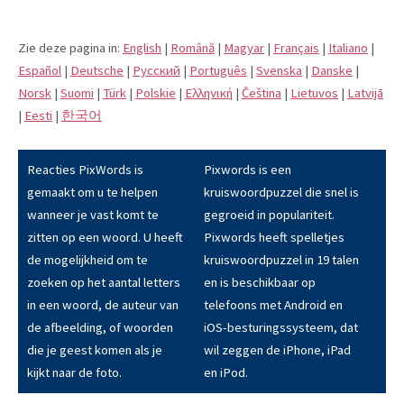
Zie deze pagina in:
English
|
Română
|
Magyar
|
Français
|
Italiano
|
Español
|
Deutsche
|
Pусский
|
Português
|
Svenska
|
Danske
|
Norsk
|
Suomi
|
Türk
|
Polskie
|
Eλληνική
|
Čeština
|
Lietuvos
|
Latvijā
|
Eesti
|
한국어
Reacties PixWords is
Pixwords is een
gemaakt om u te helpen
kruiswoordpuzzel die snel is
wanneer je vast komt te
gegroeid in populariteit.
zitten op een woord. U heeft
Pixwords heeft spelletjes
de mogelijkheid om te
kruiswoordpuzzel in 19 talen
zoeken op het aantal letters
en is beschikbaar op
in een woord, de auteur van
telefoons met Android en
de afbeelding, of woorden
iOS-besturingssysteem, dat
die je geest komen als je
wil zeggen de iPhone, iPad
kijkt naar de foto.
en iPod.