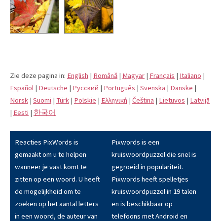
Zie deze pagina in:
English
|
Română
|
Magyar
|
Français
|
Italiano
|
Español
|
Deutsche
|
Pусский
|
Português
|
Svenska
|
Danske
|
Norsk
|
Suomi
|
Türk
|
Polskie
|
Eλληνική
|
Čeština
|
Lietuvos
|
Latvijā
|
Eesti
|
한국어
Reacties PixWords is
Pixwords is een
gemaakt om u te helpen
kruiswoordpuzzel die snel is
wanneer je vast komt te
gegroeid in populariteit.
zitten op een woord. U heeft
Pixwords heeft spelletjes
de mogelijkheid om te
kruiswoordpuzzel in 19 talen
zoeken op het aantal letters
en is beschikbaar op
in een woord, de auteur van
telefoons met Android en