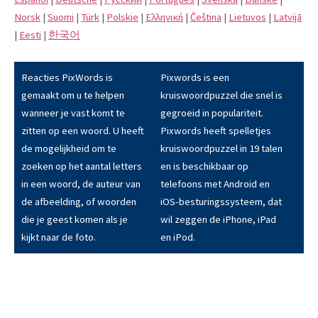
Norsk
|
Suomi
|
Türk
|
Polskie
|
Eλληνική
|
Čeština
|
Lietuvos
|
Latvijā
|
Eesti
|
한국어
Reacties PixWords is
Pixwords is een
gemaakt om u te helpen
kruiswoordpuzzel die snel is
wanneer je vast komt te
gegroeid in populariteit.
zitten op een woord. U heeft
Pixwords heeft spelletjes
de mogelijkheid om te
kruiswoordpuzzel in 19 talen
zoeken op het aantal letters
en is beschikbaar op
in een woord, de auteur van
telefoons met Android en
de afbeelding, of woorden
iOS-besturingssysteem, dat
die je geest komen als je
wil zeggen de iPhone, iPad
kijkt naar de foto.
en iPod.