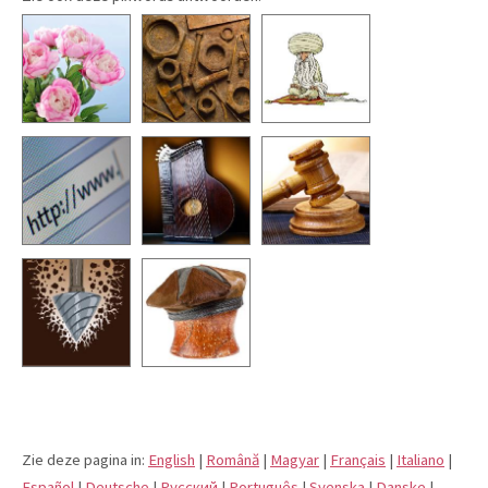
Zie deze pagina in:
English
|
Română
|
Magyar
|
Français
|
Italiano
|
Español
|
Deutsche
|
Pусский
|
Português
|
Svenska
|
Danske
|