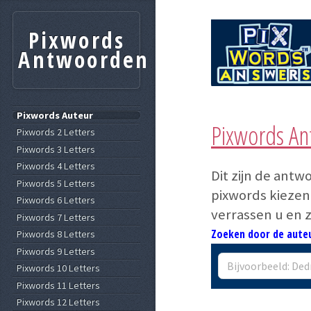
Pixwords
Antwoorden
Pixwords Auteur
Pixwords A
Pixwords 2 Letters
Pixwords 3 Letters
Pixwords 4 Letters
Dit zijn de ant
Pixwords 5 Letters
pixwords kiezen 
Pixwords 6 Letters
verrassen u en 
Pixwords 7 Letters
Zoeken door de auteu
Pixwords 8 Letters
Pixwords 9 Letters
Pixwords 10 Letters
Pixwords 11 Letters
Pixwords 12 Letters