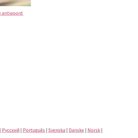
te antwoord
|
Pусский
|
Português
|
Svenska
|
Danske
|
Norsk
|