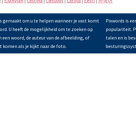
e
|
Eλληνική
|
Čeština
|
Lietuvos
|
Latvijā
|
Eesti
|
한국어
is gemaakt om u te helpen wanneer je vast komt
Pixwords is ee
ord. U heeft de mogelijkheid om te zoeken op
populariteit. 
in een woord, de auteur van de afbeelding, of
talen en is be
 komen als je kijkt naar de foto.
besturingssyst