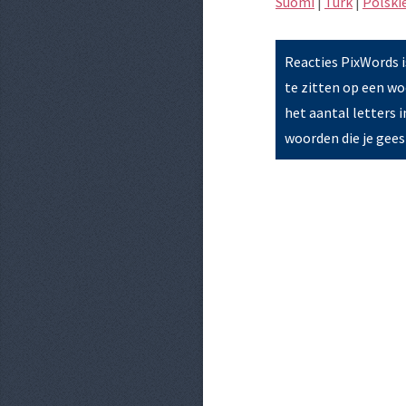
Suomi
|
Türk
|
Polski
Reacties PixWords 
te zitten op een wo
het aantal letters 
woorden die je geest