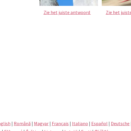
Zie het juiste antwoord
Zie het juis
glish
|
Română
|
Magyar
|
Français
|
Italiano
|
Español
|
Deutsche